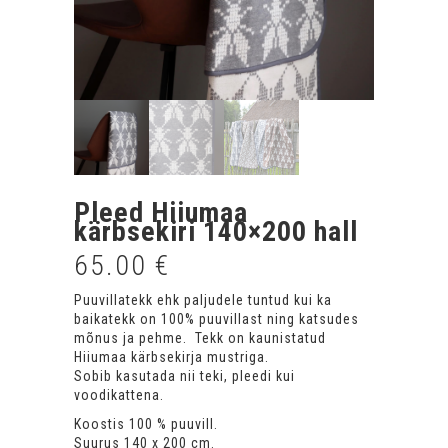
Pleed Hiiumaa
kärbsekiri 140×200 hall
65.00
€
Puuvillatekk ehk paljudele tuntud kui ka
baikatekk on 100% puuvillast ning katsudes
mõnus ja pehme. Tekk on kaunistatud
Hiiumaa kärbsekirja mustriga.
Sobib kasutada nii teki, pleedi kui
voodikattena.
Koostis 100 % puuvill.
Suurus 140 x 200 cm.