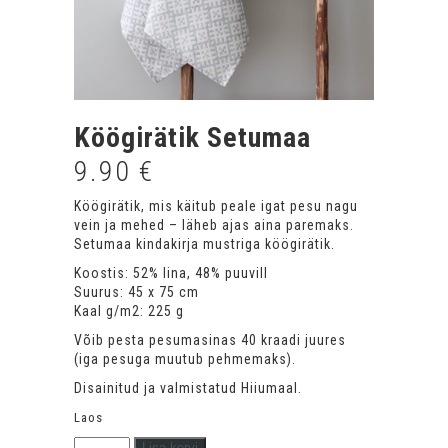
Köögirätik Setumaa
9.90
€
Köögirätik, mis käitub peale igat pesu nagu
vein ja mehed – läheb ajas aina paremaks.
Setumaa kindakirja mustriga köögirätik.
Koostis: 52% lina, 48% puuvill
Suurus: 45 x 75 cm
Kaal g/m2: 225 g
Võib pesta pesumasinas 40 kraadi juures
(iga pesuga muutub pehmemaks).
Disainitud ja valmistatud Hiiumaal.
Laos
Köögirätik
Lisa korvi