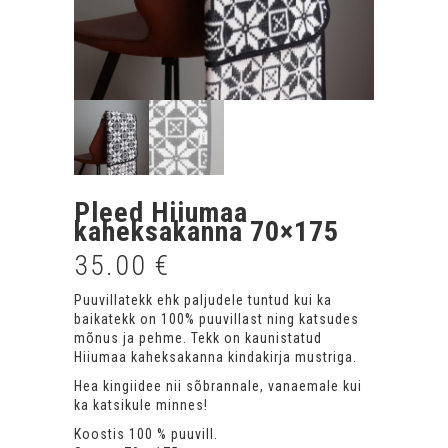
Pleed Hiiumaa
kaheksakanna 70×175
35.00
€
Puuvillatekk ehk paljudele tuntud kui ka
baikatekk on 100% puuvillast ning katsudes
mõnus ja pehme. Tekk on kaunistatud
Hiiumaa kaheksakanna kindakirja mustriga.
Hea kingiidee nii sõbrannale, vanaemale kui
ka katsikule minnes!
Koostis 100 % puuvill.