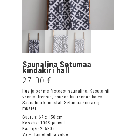
Saunalina Setumaa
kindakiri hall
27.00
€
Ilus ja pehme froteest saunalina. Kasuta nii
vannis, trennis, saunas kui rannas käies.
Saunalina kaunistab Setumaa kindakirja
muster.
Suurus: 67 x 150 cm
Koostis: 100% puuvill
Kaal g/m2: 530 g
Värv: Tumehall ja valge