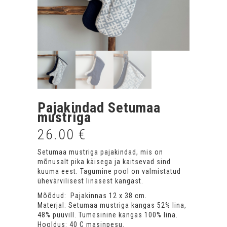
Pajakindad Setumaa
mustriga
26.00
€
Setumaa mustriga pajakindad, mis on
mõnusalt pika käisega ja kaitsevad sind
kuuma eest. Tagumine pool on valmistatud
ühevärvilisest linasest kangast.
Mõõdud: Pajakinnas 12 x 38 cm.
Materjal: Setumaa mustriga kangas 52% lina,
48% puuvill. Tumesinine kangas 100% lina.
Hooldus: 40 C masinpesu.