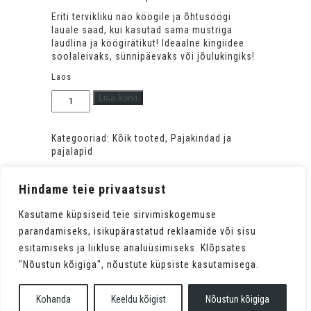
Eriti tervikliku näo köögile ja õhtusöögi
lauale saad, kui kasutad sama mustriga
laudlina ja köögirätikut! Ideaalne kingiidee
soolaleivaks, sünnipäevaks või jõulukingiks!
Laos
Pajakindad
Lisa korvi
Setumaa
mustriga
kogus
Kategooriad:
Kõik tooted
,
Pajakindad ja
pajalapid
Hindame teie privaatsust
Kasutame küpsiseid teie sirvimiskogemuse
parandamiseks, isikupärastatud reklaamide või sisu
esitamiseks ja liikluse analüüsimiseks. Klõpsates
"Nõustun kõigiga", nõustute küpsiste kasutamisega.
Kohanda
Keeldu kõigist
Nõustun kõigiga
www.loko.ee