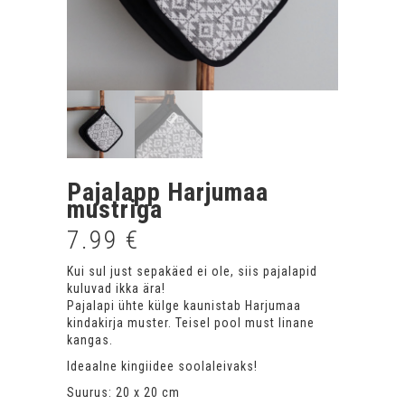
Pajalapp Harjumaa
mustriga
7.99
€
Kui sul just sepakäed ei ole, siis pajalapid
kuluvad ikka ära!
Pajalapi ühte külge kaunistab Harjumaa
kindakirja muster. Teisel pool must linane
kangas.
Ideaalne kingiidee soolaleivaks!
Suurus: 20 x 20 cm