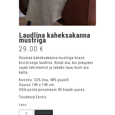
Laudlina kaheksakanna
mustriga
29.00
€
Hiiumaa kaheksakanna mustriga linase
koostisega laudlina. Kulub ära, kui pidupäev
vajab tähistamist ja tahaks laua ilusti ära
katta.
Koostis: 52% lina, 48% puuvill.
Suurus 140 x 140 cm.
Võib pesta pesumasin 40 kraadi juures.
Toodetud Eestis.
Laos
Laudlina
Lisa korvi