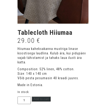
Tablecloth Hiiumaa
29.00
€
Hiiumaa kaheksakanna mustriga linase
koostisega laudlina. Kulub ära, kui pidupäev
vajab tähistamist ja tahaks laua ilusti ära
katta.
Composition: 52% linen, 48% cotton.
Size: 140 x 140 cm
Võib pesta pesumasin 40 kraadi juures.
Made in Estonia.
In stock
Laudlina
Add to cart
kaheksakanna