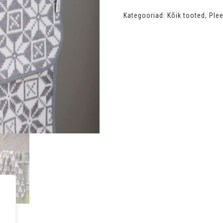
kaheksakanna
Kategooriad:
Kõik tooted
,
Plee
hall
kogus