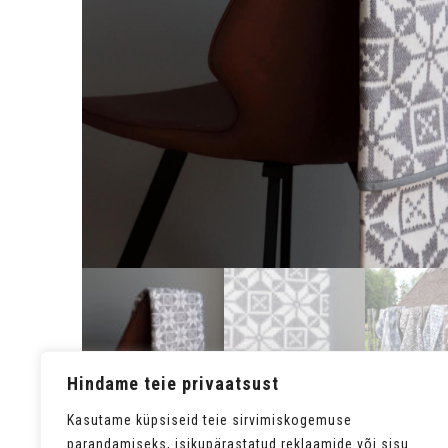
Hindame teie privaatsust
Kasutame küpsiseid teie sirvimiskogemuse
parandamiseks, isikupärastatud reklaamide või sisu