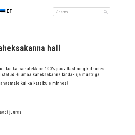
ET
aheksakanna hall
tud kui ka baikatekk on 100% puuvillast ning katsudes
istatud Hiiumaa kaheksakanna kindakirja mustriga.
vanaemale kui ka katsikule minnes!
adi juures.