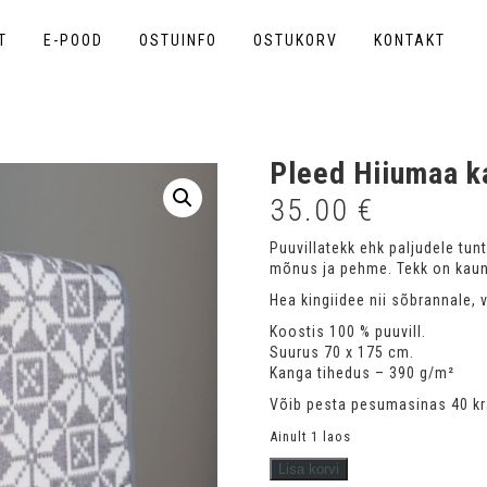
T
E-POOD
OSTUINFO
OSTUKORV
KONTAKT
Pleed Hiiumaa k
35.00
€
Puuvillatekk ehk paljudele tun
mõnus ja pehme. Tekk on kaun
Hea kingiidee nii sõbrannale, 
Koostis 100 % puuvill.
Suurus 70 x 175 cm.
Kanga tihedus – 390 g/m²
Võib pesta pesumasinas 40 kra
Ainult 1 laos
Pleed
Lisa korvi
Hiiumaa